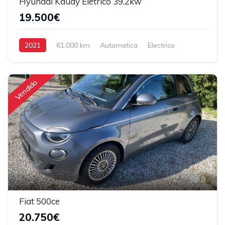
Hyundai Kauay Elétrico 39.2kw
19.500€
2021
61.000 km
Automatica
Electrico
Tração Dianteira
Vendido
9
Fiat 500ce
20.750€