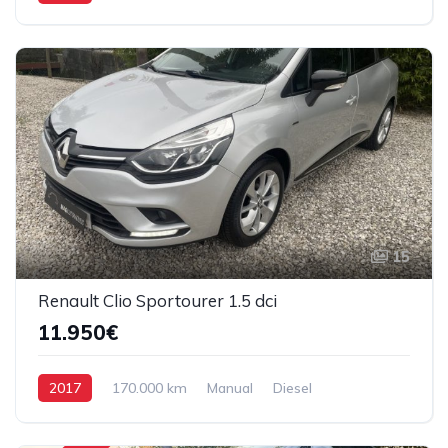
Tração Dianteira
15
Renault Clio Sportourer 1.5 dci
11.950€
2017
170.000 km
Manual
Diesel
Tração Dianteira