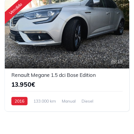
Vendido
15
Renault Megane 1.5 dci Bose Edition
13.950€
2016
133.000 km
Manual
Diesel
Tração Dianteira