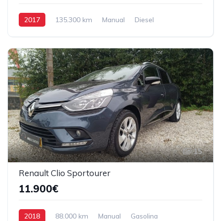
2017
135.300 km
Manual
Diesel
Tração Dianteira
15
Renault Clio Sportourer
11.900€
2018
88.000 km
Manual
Gasolina