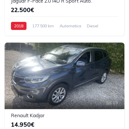
Jaguar F-Pace 2.0 i4D R Sport Auto.
22.500€
2018
177.500 km
Automatica
Diesel
Tração Traseira
19
Renault Kadjar
14.950€