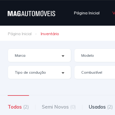
Página Inicial
V
Página Inicial
Inventário
Todos
(2)
Semi Novos
(0)
Usados
(2)