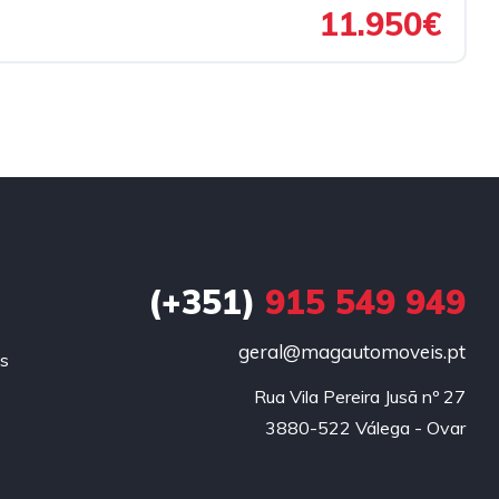
11.950€
(+351)
915 549 949
geral@magautomoveis.pt
is
Rua Vila Pereira Jusã nº 27

3880-522 Válega - Ovar