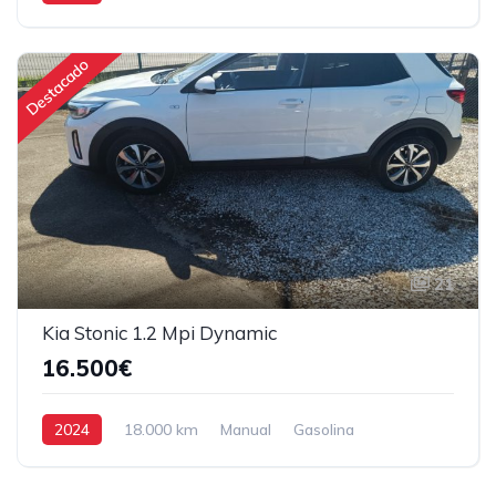
Tração Dianteira
Destacado
21
Kia Stonic 1.2 Mpi Dynamic
16.500€
2024
18.000 km
Manual
Gasolina