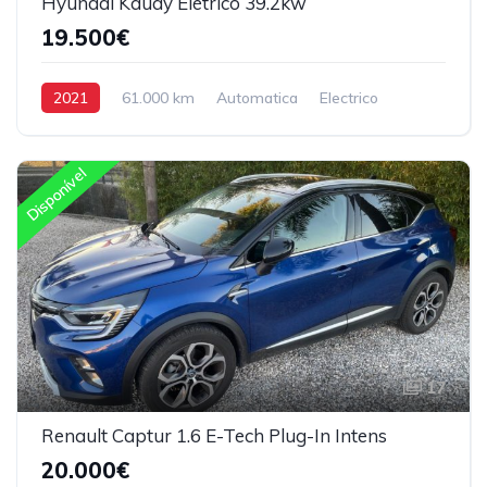
Hyundai Kauay Elétrico 39.2kw
19.500€
2021
61.000 km
Automatica
Electrico
Tração Dianteira
Disponível
17
Renault Captur 1.6 E-Tech Plug-In Intens
20.000€