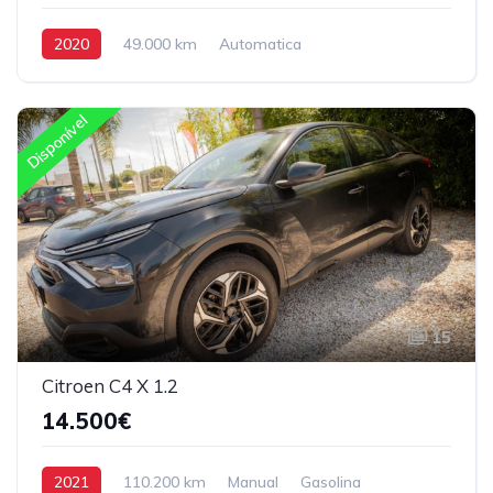
2020
49.000 km
Automatica
Hybrido/ Gasolina
Tração Dianteira
Disponível
15
Citroen C4 X 1.2
14.500€
2021
110.200 km
Manual
Gasolina