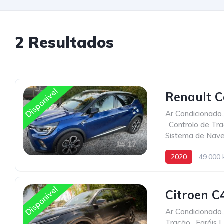
2 Resultados
Disponível
Renault C
Ar Condicionado
,
,
Controlo de Tr
Sistema de Nav
17
2020
49.000
Disponível
Citroen C4
Ar Condicionado
,
Tração
,
Faróis 