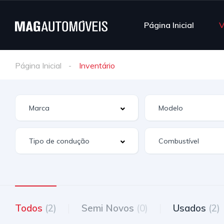
Página Inicial
V
Página Inicial
Inventário
Todos
(2)
Semi Novos
(0)
Usados
(2)