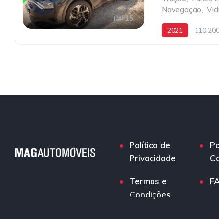
Navegação
,
Vid
15
2021
110.20
Política de
Po
Privacidade
Co
Termos e
F
Condições