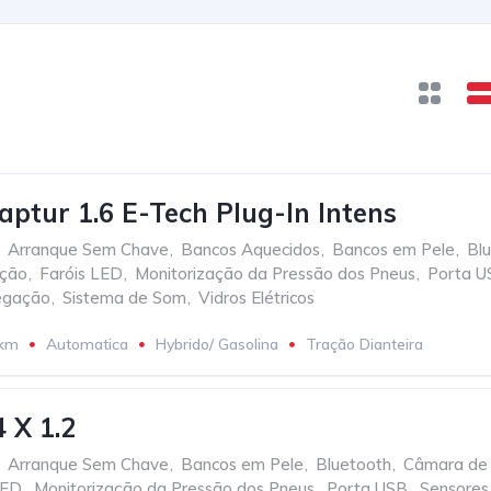
aptur 1.6 E-Tech Plug-In Intens
Arranque Sem Chave
,
Bancos Aquecidos
,
Bancos em Pele
,
Bl
ação
,
Faróis LED
,
Monitorização da Pressão dos Pneus
,
Porta U
egação
,
Sistema de Som
,
Vidros Elétricos
 km
Automatica
Hybrido/ Gasolina
Tração Dianteira
 X 1.2
Arranque Sem Chave
,
Bancos em Pele
,
Bluetooth
,
Câmara de 
LED
,
Monitorização da Pressão dos Pneus
,
Porta USB
,
Sensores