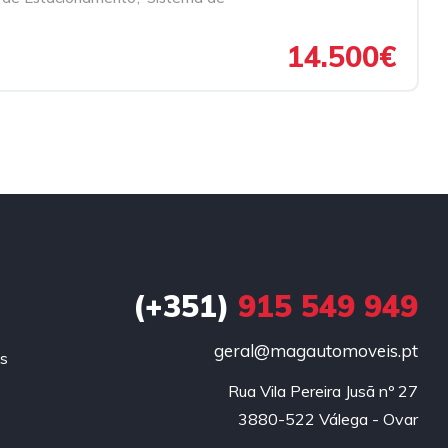
14.500€
(+351)
915 549 949
geral@magautomoveis.pt
is
Rua Vila Pereira Jusã nº 27

3880-522 Válega - Ovar