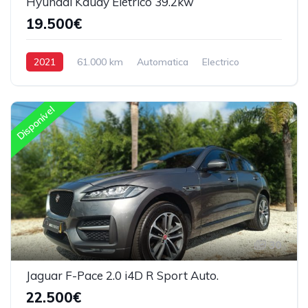
Hyundai Kauay Elétrico 39.2kw
19.500€
2021
61.000 km
Automatica
Electrico
Tração Dianteira
Disponível
30
Jaguar F-Pace 2.0 i4D R Sport Auto.
22.500€