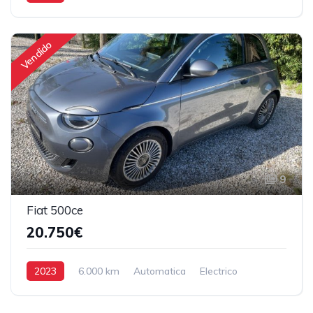
Hybrido/ Gasolina
Tração Dianteira
Vendido
9
Fiat 500ce
20.750€
2023
6.000 km
Automatica
Electrico
Tração Dianteira