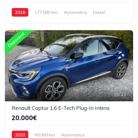
2018
177.500 km
Automatica
Diesel
Tração Traseira
Disponível
17
Renault Captur 1.6 E-Tech Plug-In Intens
20.000€
2020
49.000 km
Automatica