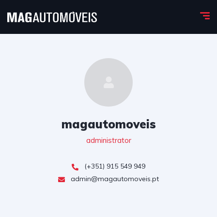
magautomoveis
administrator
(+351) 915 549 949
admin@magautomoveis.pt