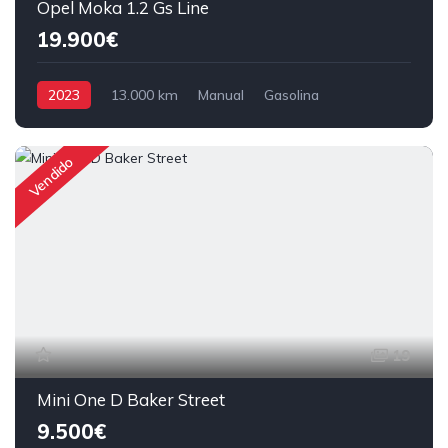
Opel Moka 1.2 Gs Line
19.900€
2023
13.000 km
Manual
Gasolina
Tração Dianteira
Vendido
19
Mini One D Baker Street
9.500€