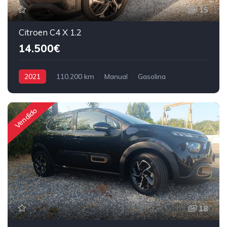
15
Citroen C4 X 1.2
14.500€
2021
110.200 km
Manual
Gasolina
Tração Dianteira
Vendido
18