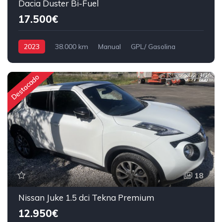
Dacia Duster Bi-Fuel
17.500€
2023
38.000 km
Manual
GPL/ Gasolina
Tração Dianteira
Destacado
18
Nissan Juke 1.5 dci Tekna Premium
12.950€