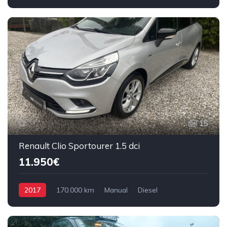
Tração Dianteira
15
Renault Clio Sportourer 1.5 dci
11.950€
2017
170.000 km
Manual
Diesel
Tração Dianteira