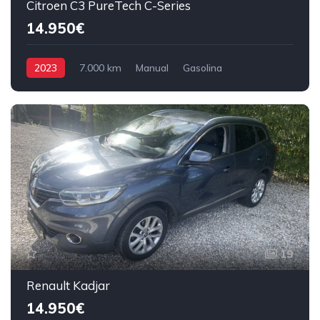
Citroen C3 PureTech C-Series
14.950€
2023
7.000 km
Manual
Gasolina
Tração Dianteira
19
Renault Kadjar
14.950€