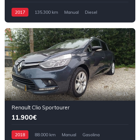
2017
135.300 km
Manual
Diesel
Tração Dianteira
15
Renault Clio Sportourer
11.900€
2018
88.000 km
Manual
Gasolina