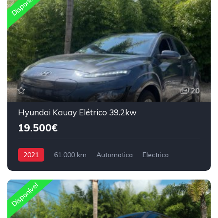
Disponível
20
Hyundai Kauay Elétrico 39.2kw
19.500€
2021
61.000 km
Automatica
Electrico
Tração Dianteira
Disponível