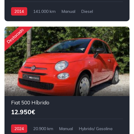
2014
141.000 km
Manual
Diesel
Tração Dianteira
Destacado
15
Fiat 500 Híbrido
12.950€
2024
20.900 km
Manual
Hybrido/ Gasolina